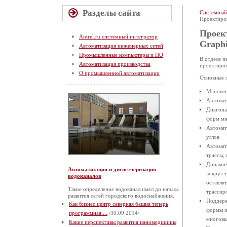
Разделы сайта
Системный
Проектиров
Проек
Antrel.ru системный интегратор
Graphi
Автоматизация инженерных сетей
Промышленные компьютеры и ПО
В отделе п
Автоматизация производства
проектиров
О промышленной автоматизации
Основные 
Мгновен
Автомат
Диагона
форм мн
Автомат
углов
Автомат
трассы,
Динамич
Автоматизация и диспетчеризация
вокруг 
водоканалов
оставля
Такое определение водоканал имел до начала
трассир
развития сетей городского водоснабжения.
Поддерж
Как бизнес центр северная башня теперь
формы и
программная ...
/30.09.2014/
многовы
Какие перспективы развития наномедицины