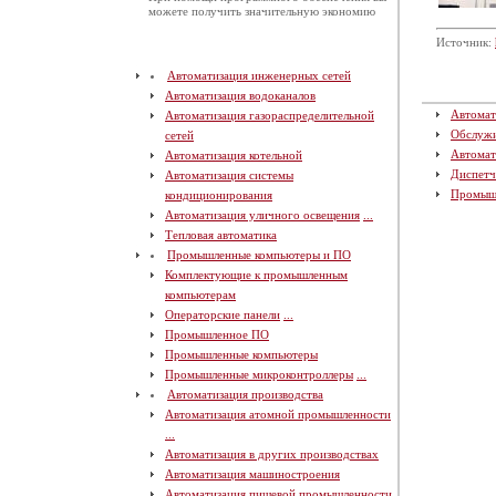
можете получить значительную экономию
Источник:
Автоматизация инженерных сетей
Автоматизация водоканалов
Автомат
Автоматизация газораспределительной
Обслуж
сетей
Автомат
Автоматизация котельной
Диспетч
Автоматизация системы
Промыш
кондиционирования
Автоматизация уличного освещения
...
Тепловая автоматика
Промышленные компьютеры и ПО
Комплектующие к промышленным
компьютерам
Операторские панели
...
Промышленное ПО
Промышленные компьютеры
Промышленные микроконтроллеры
...
Автоматизация производства
Автоматизация атомной промышленности
...
Автоматизация в других производствах
Автоматизация машиностроения
Автоматизация пищевой промышленности