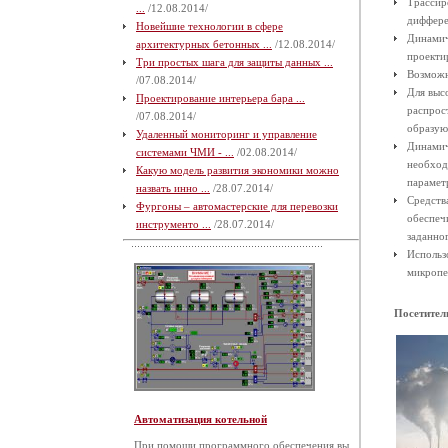
Трассиро
...
/12.08.2014/
диффере
Новейшие технологии в сфере
Динамич
архитектурных бетонных ...
/12.08.2014/
проекти
Три простых шага для защиты данных ...
Возможн
/07.08.2014/
Для выс
Проектирование интерьера бара ...
распрос
/07.08.2014/
образую
Удаленный мониторинг и управление
Динамич
системами ЧМИ - ...
/02.08.2014/
необход
Какую модель развития экономики можно
парамет
назвать инно ...
/28.07.2014/
Средств
Фургоны – автомастерские для перевозки
обеспеч
инструменто ...
/28.07.2014/
заданно
Использ
микропе
Посетител
Автоматизация котельной
При помощи программного обеспечения вы