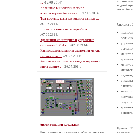
оптимальн
...
/12.08.2014/
водозаборн
Новейшие технологии в сфере
могли бы с
архитектурных бетонных ...
/12.08.2014/
Три простых шага для защиты данных ...
/07.08.2014/
Система об
Проектирование интерьера бара ...
полност
/07.08.2014/
семь ск
Удаленный мониторинг и управление
управле
системами ЧМИ - ...
/02.08.2014/
регулир
Какую модель развития экономики можно
монитор
назвать инно ...
/28.07.2014/
вращени
Фургоны – автомастерские для перевозки
монитор
инструменто ...
/28.07.2014/
мгновен
индикац
управле
отключе
монитор
кумулят
воды в 
тревожн
в павиль
Автоматизация котельной
Проект ВЗУ
При помощи программного обеспечения вы
резервуар,