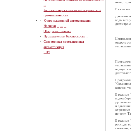
инвертора
...
В качестве
Автоматизация химической и цементной
промышленности
Давление н
воды в го
О промышленной автоматизации
диаметром
Новинки
...
...
...
Обзоры автоматики
Промышленная безопасность
...
Центральны
Современная промышленная
операторск
управления
автоматизация
ЧПУ
Программн
управление
осуществля
длительног
Программно
"Скважины"
консоли уп
В режиме "
водозаборн
уровень во
и давления
от режима 
по току. Т
В режиме "
расходы во
скважине, 