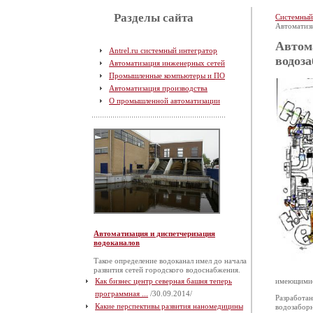
Разделы сайта
Системный
Автоматиз
Автом
Antrel.ru системный интегратор
водоз
Автоматизация инженерных сетей
Промышленные компьютеры и ПО
Автоматизация производства
О промышленной автоматизации
Автоматизация и диспетчеризация
водоканалов
Такое определение водоканал имел до начала
развития сетей городского водоснабжения.
имеющимис
Как бизнес центр северная башня теперь
программная ...
/30.09.2014/
Разработан
Какие перспективы развития наномедицины
водозаборн