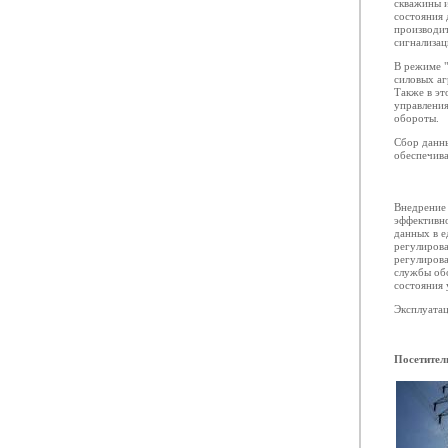
скважины и
состояния 
производит
сигнализац
В режиме "
силовых аг
Также в эт
управления
обороты.
Сбор данны
обеспечива
Внедрение 
эффективн
данных в е
регулирова
регулирова
службы об
состояния 
Эксплуатац
Посетител