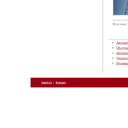
Источник:
Автомат
Обслуж
Автомат
Диспетч
Промыш
|
Antrel.ru
Контакт