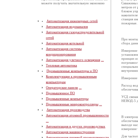
можете получить значительную экономию
Скважины н
метров от 
блоком упр
накопителе
станция им
Автоматизация инженерных сетей
пожарные. 
Автоматизация водоканалов
Автоматизация газораспределительной
сетей
При монта
Автоматизация котельной
сбора данн
Автоматизация системы
Измерение
кондиционирования
установле
принцип из
Автоматизация уличного освещения
...
погрешност
Тепловая автоматика
специально
внутреннюю
Промышленные компьютеры и ПО
Комплектующие к промышленным
Измерение 
компьютерам
Расход во
Операторские панели
...
обеспечива
Промышленное ПО
УСД связан
Промышленные компьютеры
НЕВОД-5 д
Промышленные микроконтроллеры
...
Автоматизация производства
Автоматизация атомной промышленности
В электрощ
обеспечива
...
выходе нас
Автоматизация в других производствах
измерение 
Автоматизация машиностроения
Для частот
Автоматизация пищевой промышленности