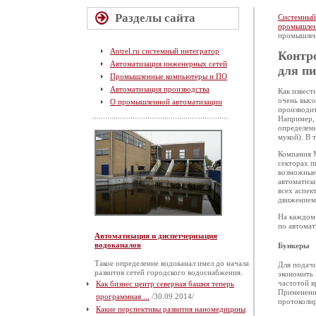
Разделы сайта
Системный
промышлен
промышлен
Antrel.ru системный интегратор
Контро
Автоматизация инженерных сетей
для п
Промышленные компьютеры и ПО
Автоматизация производства
Как извест
очень высо
О промышленной автоматизации
производит
Например, 
определенн
мукой). В 
Компания M
секторах п
возможные
автоматиз
всех аспек
движением
На каждом 
по автомат
Автоматизация и диспетчеризация
водоканалов
Бункеры
Такое определение водоканал имел до начала
Для подачи
развития сетей городского водоснабжения.
экономить 
частотой в
Как бизнес центр северная башня теперь
Применени
программная ...
/30.09.2014/
протоколи
Какие перспективы развития наномедицины