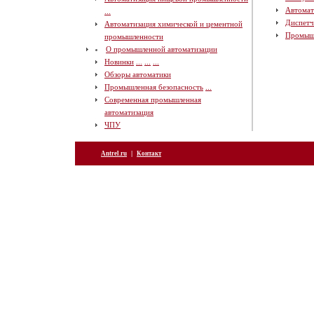
Автомат
...
Диспетч
Автоматизация химической и цементной
Промыш
промышленности
О промышленной автоматизации
Новинки
...
...
...
Обзоры автоматики
Промышленная безопасность
...
Современная промышленная
автоматизация
ЧПУ
|
Antrel.ru
Контакт