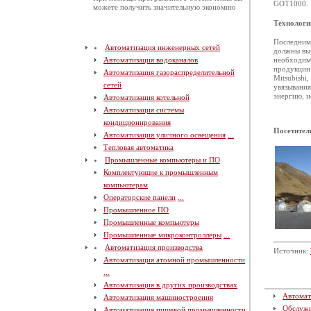
GOT1000.
можете получить значительную экономию
Технологи
Последним 
Автоматизация инженерных сетей
должны выз
Автоматизация водоканалов
необходимо
продукции 
Автоматизация газораспределительной
Mitsubishi
сетей
увязывания
энергию, и
Автоматизация котельной
Автоматизация системы
кондиционирования
Посетител
Автоматизация уличного освещения
...
Тепловая автоматика
Промышленные компьютеры и ПО
Комплектующие к промышленным
компьютерам
Операторские панели
...
Промышленное ПО
Промышленные компьютеры
Промышленные микроконтроллеры
...
Автоматизация производства
Источник:
Автоматизация атомной промышленности
...
Автоматизация в других производствах
Автомат
Автоматизация машиностроения
Обслуж
Автоматизация пищевой промышленности