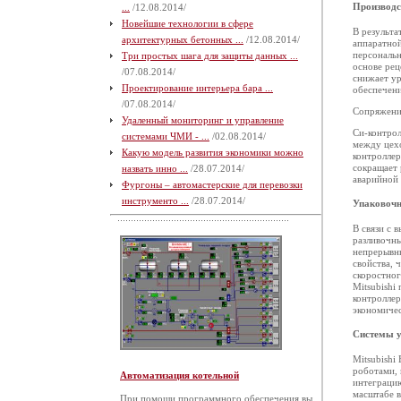
Производс
...
/12.08.2014/
Новейшие технологии в сфере
В результа
архитектурных бетонных ...
/12.08.2014/
аппаратной
персональн
Три простых шага для защиты данных ...
основе рец
/07.08.2014/
снижает ур
Проектирование интерьера бара ...
обеспечени
/07.08.2014/
Сопряжени
Удаленный мониторинг и управление
Си-контро
системами ЧМИ - ...
/02.08.2014/
между цехо
Какую модель развития экономики можно
контроллер
сокращает 
назвать инно ...
/28.07.2014/
аварийной 
Фургоны – автомастерские для перевозки
инструменто ...
/28.07.2014/
Упаковочн
В связи с 
разливочны
непрерывны
свойства, 
скоростног
Mitsubishi
контроллер
экономиче
Системы у
Mitsubishi
роботами, 
Автоматизация котельной
интеграцию
масштабе в
При помощи программного обеспечения вы