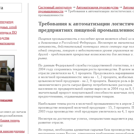
та
Системный интегратор
⇒
Автоматизация производства
⇒
Автома
промышленности
⇒ Требования к автоматизации логистических 
промышленности
нтегратор
Требования к автоматизации логистич
ерных сетей
предприятиях пищевой промышленно
ютеры и ПО
одства
Пищевая промышленность в последнее время является одной из
и динамичных в Российской Федерации. Несмотря на значитель
матизации
активность, действительный потенциал этого сектора еще пол
одной стороны, говорит о недостаточном уровне управления на
другой - представляет прекрасные возможности для местных и
рынка.
По данным Федеральной службы государственной статистики, в
2004 году сохранялась тенденция роста производства. В целом з
отрасли увеличился на 4, 1 процента. Продолжалось наращивани
и молочной промышленности: мяса на ‑ 1, 2 процента, колбасных и
цельномолочной продукции ‑ на 2, 9 процента. Важную роль в 
экономического роста сыграл фактор потребительских расходов.
населения по предварительной оценке выросли за 2004 год на 8, 
значительный прирост покупательной способности конечных пот
предпочтениями, отдаваемыми импортным товарам.
еризация
Наибольшие темпы роста в молочной промышленности в апреле 2
производстве нежирной молочной продукции ‑ 15, 3 процента. П
2003 года производство этой продукции увеличилось на 4, 1 про
ал имел до начала
 водоснабжения.
Несмотря на достигнутые успехи, специалистами выделяется ря
 башня теперь
развитие отрасли.
4/
Во-первых
, необходима адекватная сырьевая база производства 
тия наномедицины
внутреннем рынке России, отвечающая требованиям перерабаты