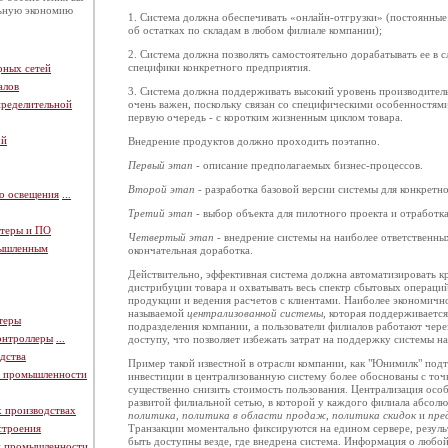
льную экономию
1. Система должна обеспечивать «онлайн-отгрузки» (постоянные
об остатках по складам в любом филиале компании);
2. Система должна позволять самостоятельно дорабатывать ее в 
специфики конкретного предприятия.
рных сетей
алов
3. Система должна поддерживать высокий уровень производител
пределительной
очень важен, поскольку связан со специфическими особенностя
первую очередь ‑ с коротким жизненным циклом товара.
ой
Внедрение продуктов должно проходить поэтапно.
Первый этап -
описание предполагаемых бизнес-процессов.
Второй этап -
разработка базовой версии системы для конкретн
о освещения
...
Третий этап -
выбор объекта для пилотного проекта и отработка
теры и ПО
Четвертый этап
‑ внедрение системы на наиболее ответственны
мышленным
окончательная доработка.
Действительно, эффективная система должна автоматизировать к
дистрибуции товара и охватывать весь спектр сбытовых операций
продукции и ведения расчетов с клиентами. Наиболее экономично
называемой
централизованной системы
, которая поддерживается
теры
подразделения компании, а пользователи филиалов работают чере
онтроллеры
...
доступу, что позволяет избежать затрат на поддержку системы на
дства
Пример такой известной в отрасли компании, как "Юнимилк" подт
й промышленности
инвестиции в централизованную систему более обоснованы с точк
существенно снизить стоимость пользования. Централизация осо
развитой филиальной сетью, в которой у каждого филиала абсол
х производствах
политика, политика в области продаж, политика скидок
и
пре
строения
Транзакции моментально фиксируются на едином сервере, резуль
быть доступны везде, где внедрена система. Информация о любой
й промышленности