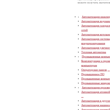
можете получить значите
Автоматизация инжене
Автоматизация водокан
Автоматизация газорас
сетей
Автоматизация котельн
Автоматизация системы
кондиционирования
Автоматизация уличног
Тепловая автоматика
Промышленные компью
Комплектующие к про
компьютерам
Операторские панели
...
Промышленное ПО
Промышленные компью
Промышленные микрок
Автоматизация произво
Автоматизация атомно
...
Автоматизация в други
Автоматизация машино
Автоматизация пищево