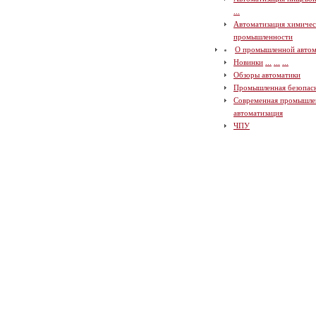
...
Автоматизация химичес
промышленности
О промышленной автом
Новинки
...
...
...
Обзоры автоматики
Промышленная безопас
Современная промышле
автоматизация
ЧПУ