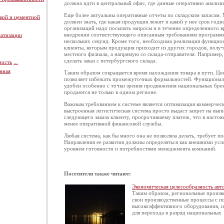
должна идти в центральный офис, где данные оперативно анализ
Еще более актуальны оперативные отчеты по складским запасам
кой и цементной
должен знать, где какая продукция лежит и какой у нее срок годн
организаций надо посылать запросы и в течение определенного в
внедрении соответствующего описанным требованиям программн
атизации
нескольких секунд. Кроме того, необходима реализация функцион
клиенты, которым продукция приходит из других городов, получа
местного филиала, а напрямую со склада-отправителя. Например
сделать заказ с петербургского склада.
ность
...
нная
Таким образом сокращается время нахождения товара в пути. Це
позволяет избежать промежуточных формальностей. Функционал
удобен особенно с точки зрения продвижения национальных бре
продаются не только в одном регионе.
Важным требованием к системе является оптимизация коммерческо
выстроенная логистическая система просто выдаст запрет на вып
следующего заказа клиенту, просрочившему платеж, что в настоя
менее оперативной финансовой службы.
Любая система, как бы много она не позволяла делать, требует п
Направления ее развития должны определяться как внешними усло
уровнем готовности и потребностями менеджмента компаний.
Посетители также читают:
Экономическая целесообразность авт
Таким образом, региональные произ
свои производственные процессы с 
высокоэффективного оборудования, 
для перехода в разряд национальных