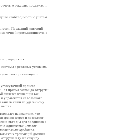
 отчеты о текущих продажах и
случае необходимости с учетом
ьности. Последний критерий
ми молочной промышленности, в
ого предприятия.
 системы в реальных условиях.
х участках организации и
руглосуточный процесс
 ‑ от приема заявок до отгрузки
й является концепция так
 и управляется из головного
з каналы связи по удаленному
 местах.
верждает на практике, что
и зрения затрат и позволяют
бенно выгодна для холдингов с
ютно одинаковые
ценовая
доставления кредитов
.
таты этих транзакций должны
 отгрузке в ту же секунду