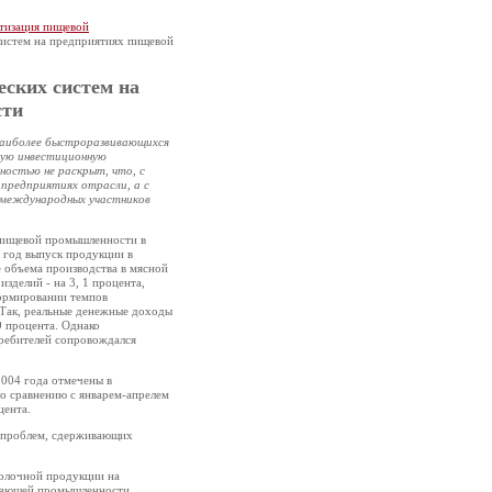
тизация пищевой
систем на предприятиях пищевой
еских систем на
сти
 наиболее быстроразвивающихся
ную инвестиционную
ностью не раскрыт, что, с
 предприятиях отрасли, а с
 международных участников
 пищевой промышленности в
а год выпуск продукции в
е объема производства в мясной
зделий ‑ на 3, 1 процента,
формировании темпов
 Так, реальные денежные доходы
9 процента. Однако
ребителей сопровождался
004 года отмечены в
о сравнению с январем-апрелем
цента.
д проблем, сдерживающих
молочной продукции на
вающей промышленности.