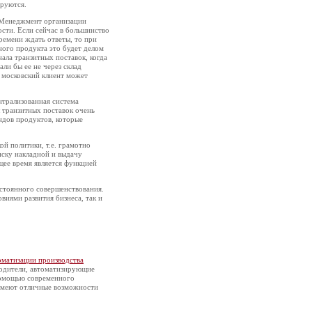
ируются.
. Менеджмент организации
ости. Если сейчас в большинство
ремени ждать ответы, то при
ого продукта это будет делом
ала транзитных поставок, когда
ли бы ее не через склад
, московский клиент может
нтрализованная система
 транзитных поставок очень
ндов продуктов, которые
й политики, т.е. грамотно
иску накладной и выдачу
щее время является функцией
остоянного совершенствования.
виями развития бизнеса, так и
оматизации производства
водители, автоматизирующие
помощью современного
имеют отличные возможности