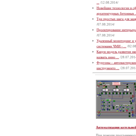
...
/12.08.2014/
Новейшие технологии в с
архитектурных бетонных .
Три простых шага для защи
/07.08.2014/
Проектирование интерьера 
/07.08.2014/
Удаленный мониторинг и 
системами ЧМИ - ...
/02.08
Какую модель развития э
назвать инно ...
/28.07.201
Фургоны – автомастерские
инструменто ...
/28.07.201
Автоматизация котельно
При помощи программного