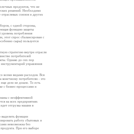
олочных продуктов, что не
ческих решений. Необходимо
е отраслевых союзов и других
боров, с одной стороны,
имеющая функцию защиты
й уровень потребления
и, этот спрос сбалансирован с
особенно сыры) пользуется
тную стратегию внутри отрасли
шинство потребителей
кты. Однако до сих пор
т инструментарий управления
 со всеми видами расходов. Вся
а конечному потребителю ‑ это
еще дело не дошло. То есть
зке с бизнес-процессами и
язаны с неэффективной
ется на всех предприятиях
а идет отгрузка машин в
о выделить функции
зировать работу сбытовых и
сами невозможна без
о продукта. При его выборе