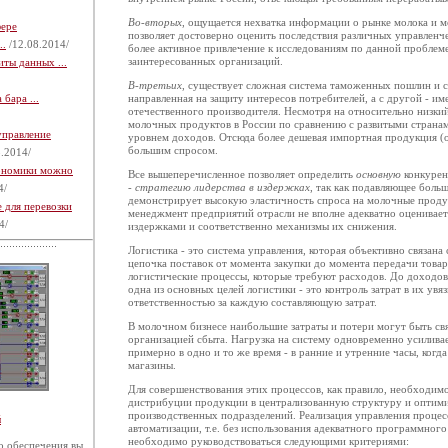
Во-вторых
, ощущается нехватка информации о рынке молока и м
фере
позволяет достоверно оценить последствия различных управлен
..
/12.08.2014/
более активное привлечение к исследованиям по данной проблем
заинтересованных организаций.
ты данных ...
В-третьих
, существует сложная система таможенных пошлин и с
бара ...
направленная на защиту интересов потребителей, а с другой - 
отечественного производителя. Несмотря на относительно низки
молочных продуктов в России по сравнению с развитыми странам
управление
уровнем доходов. Отсюда более дешевая импортная продукция (
большим спросом.
.2014/
кономики можно
Все вышеперечисленное позволяет определить
основную
конкурен
‑
стратегию лидерства в издержках
, так как подавляющее боль
4/
демонстрирует высокую эластичность спроса на молочные проду
 для перевозки
менеджмент предприятий отрасли не вполне адекватно оценивае
4/
издержками и соответственно механизмы их снижения.
Логистика ‑ это система управления, которая объективно связана
цепочка поставок от момента закупки до момента передачи товар
логистические процессы, которые требуют расходов. До доходов 
одна из основных целей логистики ‑ это контроль затрат в их увя
ответственностью за каждую составляющую затрат.
В молочном бизнесе наибольшие затраты и потери могут быть св
организацией сбыта. Нагрузка на систему одновременно усилива
примерно в одно и то же время ‑ в ранние и утренние часы, когд
магазины.
Для совершенствования этих процессов, как правило, необходим
дистрибуции продукции в централизованную структуру и оптими
производственных подразделений. Реализация управления процес
й
автоматизации, т.е. без использования адекватного программног
необходимо руководствоваться следующими критериями:
 обеспечения вы