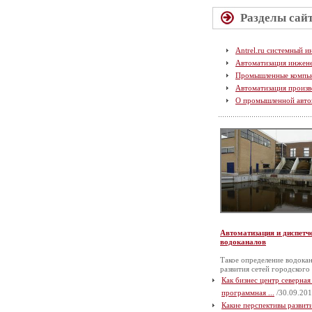
Разделы сай
Antrel.ru системный и
Автоматизация инжен
Промышленные компь
Автоматизация произв
О промышленной авто
Автоматизация и диспетч
водоканалов
Такое определение водокан
развития сетей городского
Как бизнес центр северная
программная ...
/30.09.201
Какие перспективы разви