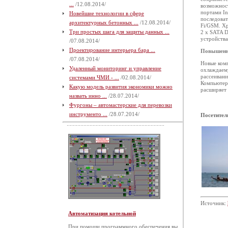
...
/12.08.2014/
возможност
портами I
Новейшие технологии в сфере
последоват
архитектурных бетонных ...
/12.08.2014/
Fi/GSM. Хр
Три простых шага для защиты данных ...
2 x SATA D
устройства
/07.08.2014/
Проектирование интерьера бара ...
Повышенн
/07.08.2014/
Новые ком
Удаленный мониторинг и управление
охлаждаем
рассеивани
системами ЧМИ - ...
/02.08.2014/
Компьютер 
Какую модель развития экономики можно
расширяет 
назвать инно ...
/28.07.2014/
Фургоны – автомастерские для перевозки
инструменто ...
/28.07.2014/
Посетител
Источник:
Автоматизация котельной
При помощи программного обеспечения вы