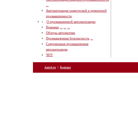
...
Автоматизация химической и цементной
промышленности
О промышленной автоматизации
Новинки
...
...
...
Обзоры автоматики
Промышленная безопасность
...
Современная промышленная
автоматизация
ЧПУ
|
Antrel.ru
Контакт