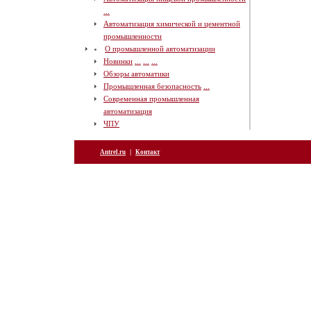
...
Автоматизация химической и цементной
промышленности
О промышленной автоматизации
Новинки
...
...
...
Обзоры автоматики
Промышленная безопасность
...
Современная промышленная
автоматизация
ЧПУ
|
Antrel.ru
Контакт