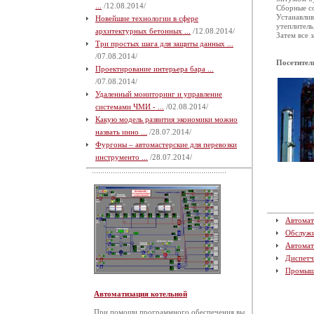
...
/12.08.2014/
Сборные со
Устанавлив
Новейшие технологии в сфере
утеплитель
архитектурных бетонных ...
/12.08.2014/
Затем все 
Три простых шага для защиты данных ...
/07.08.2014/
Посетител
Проектирование интерьера бара ...
/07.08.2014/
Удаленный мониторинг и управление
системами ЧМИ - ...
/02.08.2014/
Какую модель развития экономики можно
назвать инно ...
/28.07.2014/
Фургоны – автомастерские для перевозки
инструменто ...
/28.07.2014/
Автомат
Обслуж
Автомат
Диспетч
Промыш
Автоматизация котельной
При помощи программного обеспечения вы