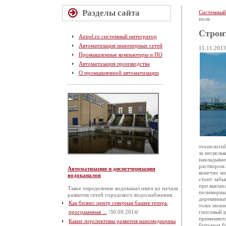
Разделы сайта
Системный
пола
Строи
Antrel.ru системный интегратор
Автоматизация инженерных сетей
11.11.2013
Промышленные компьютеры и ПО
Автоматизация производства
О промышленной автоматизации
технологий
за несколь
накладывае
раствором.
Автоматизация и диспетчеризация
конечно мо
водоканалов
стоит забы
при высыха
Такое определение водоканал имел до начала
полимерные
развития сетей городского водоснабжения.
деревянных
Как бизнес центр северная башня теперь
тоже можно
программная ...
/30.09.2014/
гипсовый р
применяетс
Какие перспективы развития наномедицины
битумом бу