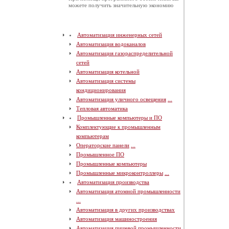
можете получить значительную экономию
Автоматизация инженерных сетей
Автоматизация водоканалов
Автоматизация газораспределительной
сетей
Автоматизация котельной
Автоматизация системы
кондиционирования
Автоматизация уличного освещения
...
Тепловая автоматика
Промышленные компьютеры и ПО
Комплектующие к промышленным
компьютерам
Операторские панели
...
Промышленное ПО
Промышленные компьютеры
Промышленные микроконтроллеры
...
Автоматизация производства
Автоматизация атомной промышленности
...
Автоматизация в других производствах
Автоматизация машиностроения
Автоматизация пищевой промышленности