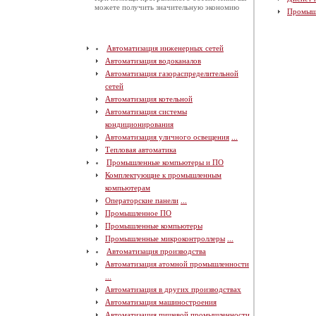
можете получить значительную экономию
Промыш
Автоматизация инженерных сетей
Автоматизация водоканалов
Автоматизация газораспределительной
сетей
Автоматизация котельной
Автоматизация системы
кондиционирования
Автоматизация уличного освещения
...
Тепловая автоматика
Промышленные компьютеры и ПО
Комплектующие к промышленным
компьютерам
Операторские панели
...
Промышленное ПО
Промышленные компьютеры
Промышленные микроконтроллеры
...
Автоматизация производства
Автоматизация атомной промышленности
...
Автоматизация в других производствах
Автоматизация машиностроения
Автоматизация пищевой промышленности