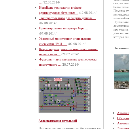
...
/12.08.2014/
старых жел
бетон изме
Новейшие технологии в сфере
Помимо это
архитектурных бетонных ...
/12.08.2014/
использова
Три простых шага для защиты данных ...
измельчённ
Примечател
/07.08.2014/
демонтажа.
Проектирование интерьера бара ...
проходить 
участь пов
/07.08.2014/
которая за
Удаленный мониторинг и управление
системами ЧМИ - ...
/02.08.2014/
Посетител
Какую модель развития экономики можно
назвать инно ...
/28.07.2014/
Фургоны – автомастерские для перевозки
инструменто ...
/28.07.2014/
Автомат
Обслуж
Автоматизация котельной
Автомат
При помощи программного обеспечения вы
Диспетч