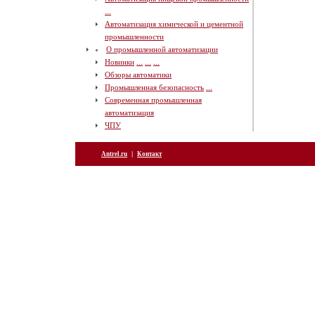
...
Автоматизация химической и цементной
промышленности
О промышленной автоматизации
Новинки
...
...
...
Обзоры автоматики
Промышленная безопасность
...
Современная промышленная
автоматизация
ЧПУ
|
Antrel.ru
Контакт