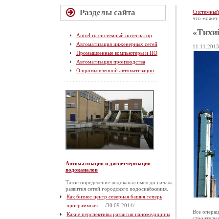
Разделы сайта
Системный
что может
«Тихи
Antrel.ru системный интегратор
Автоматизация инженерных сетей
11.11.2013
Промышленные компьютеры и ПО
Автоматизация производства
О промышленной автоматизации
Автоматизация и диспетчеризация
водоканалов
Такое определение водоканал имел до начала
развития сетей городского водоснабжения.
Как бизнес центр северная башня теперь
программная ...
/30.09.2014/
Все операц
Какие перспективы развития наномедицины
строительн