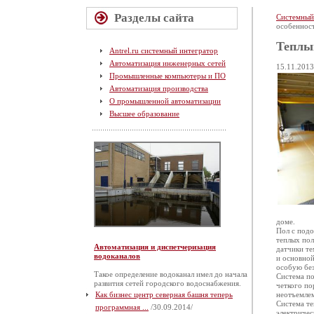
Разделы сайта
Системный
особеннос
Теплы
Antrel.ru системный интегратор
Автоматизация инженерных сетей
15.11.2013
Промышленные компьютеры и ПО
Автоматизация производства
О промышленной автоматизации
Высшее образование
доме.
Пол с подо
теплых пол
Автоматизация и диспетчеризация
датчики т
водоканалов
и основной
особую без
Такое определение водоканал имел до начала
Система по
развития сетей городского водоснабжения.
четкого по
Как бизнес центр северная башня теперь
неотъемлем
Система те
программная ...
/30.09.2014/
электричес