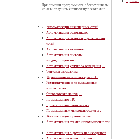
Промыш
При помощи программного обеспечения вы
можете получить значительную экономию
Автоматизация инженерных сетей
Автоматизация водоканалов
Автоматизация газораспределительной
сетей
Автоматизация котельной
Автоматизация системы
кондиционирования
Автоматизация уличного освещения
...
Тепловая автоматика
Промышленные компьютеры и ПО
Комплектующие к промышленным
компьютерам
Операторские панели
...
Промышленное ПО
Промышленные компьютеры
Промышленные микроконтроллеры
...
Автоматизация производства
Автоматизация атомной промышленности
...
Автоматизация в других производствах
Автоматизация машиностроения