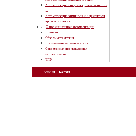
Автоматизация пищевой промышленности
...
Автоматизация химической и цементной
промышленности
О промышленной автоматизации
Новинки
...
...
...
Обзоры автоматики
Промышленная безопасность
...
Современная промышленная
автоматизация
ЧПУ
|
Antrel.ru
Контакт