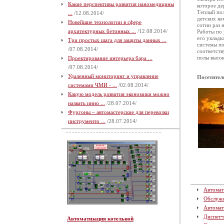
Какие перспективы развития наномедицины
которое де
Теплый пол
...
/12.08.2014/
детских ко
Новейшие технологии в сфере
сотни раз 
архитектурных бетонных ...
/12.08.2014/
Работы по 
его укладк
Три простых шага для защиты данных ...
системы по
/07.08.2014/
соответств
полы высок
Проектирование интерьера бара ...
/07.08.2014/
Удаленный мониторинг и управление
Посетител
системами ЧМИ - ...
/02.08.2014/
Какую модель развития экономики можно
назвать инно ...
/28.07.2014/
Фургоны – автомастерские для перевозки
инструменто ...
/28.07.2014/
Автомат
Обслуж
Автомат
Диспетч
Автоматизация котельной