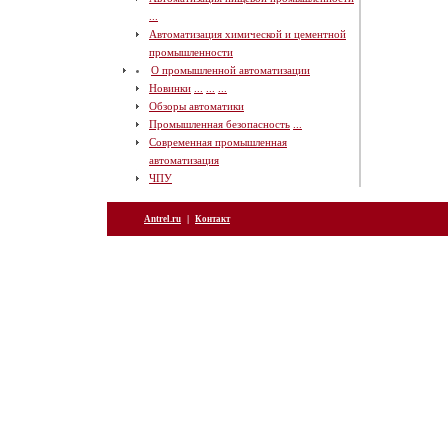
...
Автоматизация химической и цементной
промышленности
О промышленной автоматизации
Новинки
...
...
...
Обзоры автоматики
Промышленная безопасность
...
Современная промышленная
автоматизация
ЧПУ
|
Antrel.ru
Контакт