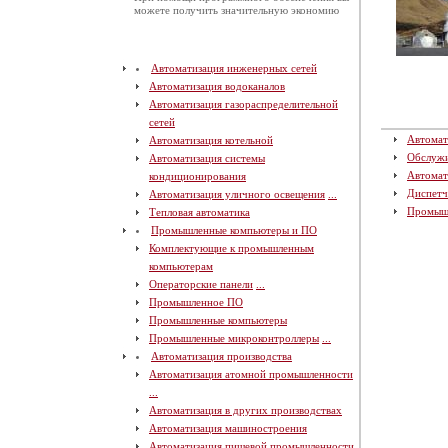
можете получить значительную экономию
Автоматизация инженерных сетей
Автоматизация водоканалов
Автоматизация газораспределительной
сетей
Автомат
Автоматизация котельной
Обслуж
Автоматизация системы
Автомат
кондиционирования
Диспетч
Автоматизация уличного освещения
...
Промыш
Тепловая автоматика
Промышленные компьютеры и ПО
Комплектующие к промышленным
компьютерам
Операторские панели
...
Промышленное ПО
Промышленные компьютеры
Промышленные микроконтроллеры
...
Автоматизация производства
Автоматизация атомной промышленности
...
Автоматизация в других производствах
Автоматизация машиностроения
Автоматизация пищевой промышленности