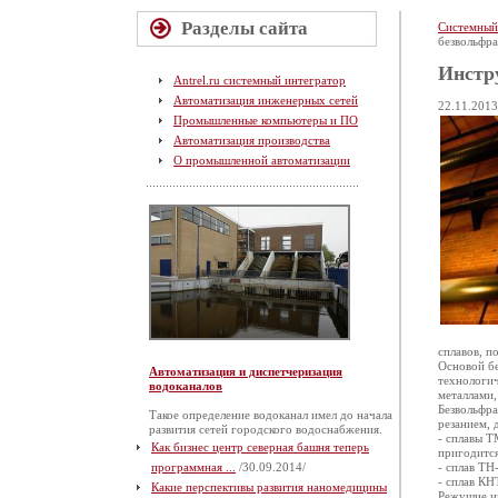
Разделы сайта
Системный
безвольфр
Инстр
Antrel.ru системный интегратор
Автоматизация инженерных сетей
22.11.2013
Промышленные компьютеры и ПО
Автоматизация производства
О промышленной автоматизации
сплавов, п
Основой бе
Автоматизация и диспетчеризация
технологич
водоканалов
металлами,
Безвольфра
Такое определение водоканал имел до начала
резанием, 
развития сетей городского водоснабжения.
- сплавы Т
Как бизнес центр северная башня теперь
пригодится
программная ...
/30.09.2014/
- сплав ТН
- сплав КН
Какие перспективы развития наномедицины
Режущие ин