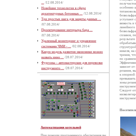
...
/12.08.2014/
получистов
особенно ц
Новейшие технологии в сфере
титановол
архитектурных бетонных ...
/12.08.2014/
безвольфра
Три простых шага для защиты данных ...
уступают 
вязкость и
/07.08.2014/
линейного
Проектирование интерьера бара ...
безвольфра
сплавов, п
/07.08.2014/
результате
Удаленный мониторинг и управление
обрабатыва
системами ЧМИ - ...
/02.08.2014/
структурой
никеля, на
Какую модель развития экономики можно
трения, чт
назвать инно ...
/28.07.2014/
по сравнен
Фургоны – автомастерские для перевозки
Эффективн
зависит от
инструменто ...
/28.07.2014/
резания, в
к опорной 
превышать 
зоны резан
инструмент
Следует от
низколегир
инструмент
Посетител
Автоматизация котельной
При помощи программного обеспечения вы