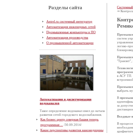
Разделы сайта
Системный
⇒ Контрол
Контр
Antrel.ru системный интегратор
Ремико
Автоматизация инженерных сетей
Промышленные компьютеры и ПО
Промышле
Автоматизация производства
систем упр
управление
О промышленной автоматизации
логико-про
блокировку
Промышле
"Транзит",
Технологи
программ
в АСУ ТП.
встроенной
Промышле
выбрать ну
В
промышл
Автоматизация и диспетчеризация
идентифика
водоканалов
за допусти
дистанцион
Такое определение водоканал имел до начала
развития сетей городского водоснабжения.
Входные-
Как бизнес центр северная башня теперь
В процессе
программная ...
/30.09.2014/
необходим
Какие перспективы развития наномедицины
арифметиче