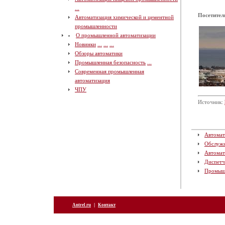
...
Посетител
Автоматизация химической и цементной
промышленности
О промышленной автоматизации
Новинки
...
...
...
Обзоры автоматики
Промышленная безопасность
...
Современная промышленная
автоматизация
ЧПУ
Источник:
Автомат
Обслуж
Автомат
Диспетч
Промыш
|
Antrel.ru
Контакт