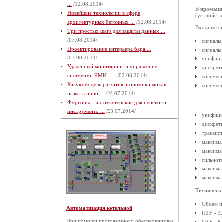
...
/12.08.2014/
В
промышл
Новейшие технологии в сфере
(устройств
архитектурных бетонных ...
/12.08.2014/
Входные с
Три простых шага для защиты данных ...
/07.08.2014/
сигналы
Проектирование интерьера бара ...
сигналы
/07.08.2014/
унифици
Удаленный мониторинг и управление
дискрет
системами ЧМИ - ...
/02.08.2014/
логическ
Какую модель развития экономики можно
логичес
назвать инно ...
/28.07.2014/
Фургоны – автомастерские для перевозки
инструменто ...
/28.07.2014/
унифици
дискрет
транзис
максима
максима
сильнот
максима
максима
Техническ
Объем п
Автоматизация котельной
ПЗУ - 32
При помощи программного обеспечения вы
ОЗУ - 8 