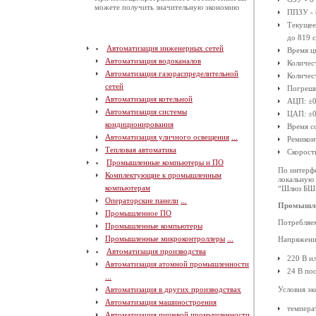
можете получить значительную экономию
ППЗУ - 
Текущее
до 819 с
Автоматизация инженерных сетей
Время ци
Автоматизация водоканалов
Количест
Автоматизация газораспределительной
Количест
сетей
Погрешн
Автоматизация котельной
АЦП: ±0
Автоматизация системы
ЦАП: ±0
кондиционирования
Время с
Автоматизация уличного освещения
...
Ремикон
Тепловая автоматика
Скорость 
Промышленные компьютеры и ПО
По интерф
Комплектующие к промышленным
локальную 
компьютерам
“Шлюз БШ-
Операторские панели
...
Промышле
Промышленное ПО
Потребляе
Промышленные компьютеры
Промышленные микроконтроллеры
...
Напряжени
Автоматизация производства
220 В и
Автоматизация атомной промышленности
24 В по
...
Автоматизация в других производствах
Условия эк
Автоматизация машиностроения
темпера
Автоматизация пищевой промышленности