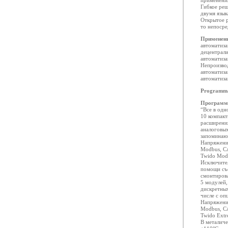
применени
Гибкое реш
двумя язы
Открытое р
то непосре
Применен
автоматиза
децентрали
автоматиза
Непроизвод
автоматиза
автоматиза
Programmab
Программи
“Все в одн
10 компакт
расширения
аналоговых
запоминаю
Напряжени
Modbus, CA
Twido Mod
Исключител
помощи съ
смонтиров
5 модулей,
дискретных
числе с оп
Напряжение
Modbus, CA
Twido Ext
В металиче