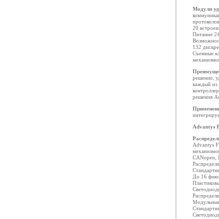
Модули уд
коммуникац
протоколов
20 встроен
Питание 24
Возможнос
132 дискре
Съемные к
механизмо
Преимуще
решение, у
каждый из 
контроллер
решения Ad
Применен
интегрирую
Advantys 
Распредел
Advantys F
механизмо
CANopen, D
Распредел
Стандартн
До 16 фик
Пластиковы
Светодиоды
Распредел
Модульные
Стандартн
Светодиоды