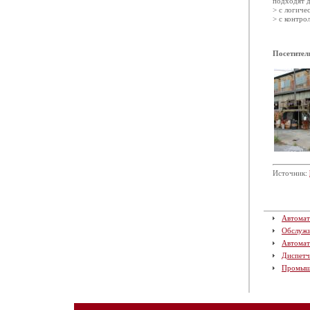
подходят д
> с логич
> с контр
Посетител
Источник:
Автомат
Обслуж
Автомат
Диспетч
Промыш