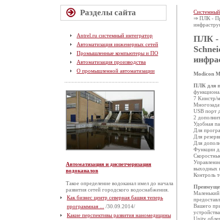
Разделы сайта
Системный
⇒ ПЛК - Пр
инфрастру
Antrel.ru системный интегратор
ПЛК -
Автоматизация инженерных сетей
Schnei
Промышленные компьютеры и ПО
инфра
Автоматизация производства
О промышленной автоматизации
Modicon 
ПЛК для п
функциона
7 Kинстр/
Многозадач
USB порт 
2 дополнит
Удобная п
Для програ
Для резерв
Для дополн
Функции д
Скоростны
Управление
Автоматизация и диспетчеризация
выходных 
водоканалов
Контроль т
Такое определение водоканал имел до начала
Преимуще
развития сетей городского водоснабжения.
Маленький
Как бизнес центр северная башня теперь
предоставл
Вашего при
программная ...
/30.09.2014/
устройства
Какие перспективы развития наномедицины
Unity обле