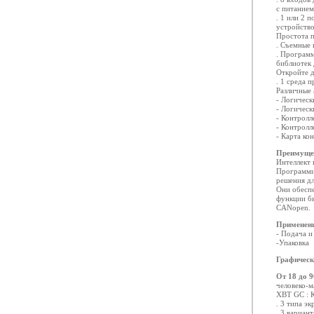
с питанием
. 1 или 2
устройств
Простота п
. Съемные 
. Програм
библиотек 
Откройте д
. 1 среда 
Различные
- Логичес
- Логичес
- Контрол
- Контрол
- Карта ко
Преимуще
Интеллект 
Программи
решения дл
Они обеспе
функции бы
CANopen.
Применен
- Подача и
-Упаковка
Графическ
От 18 до 
человеко-
XBT GC : 
. 3 типа э
. 3 вариан