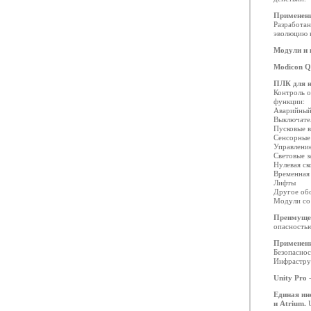
Применен
Разработан
эволюцию 
Модули и 
Modicon 
ПЛК для 
Контроль о
функции:
Аварийный
Выключате
Пусковые 
Сенсорные 
Управление
Световые з
Нулевая ск
Временная
Лифты
Другое обо
Модули со
Преимуще
опасностью
Применен
Безопаснос
Инфрастру
Unity Pro 
Единая ин
и Atrium.