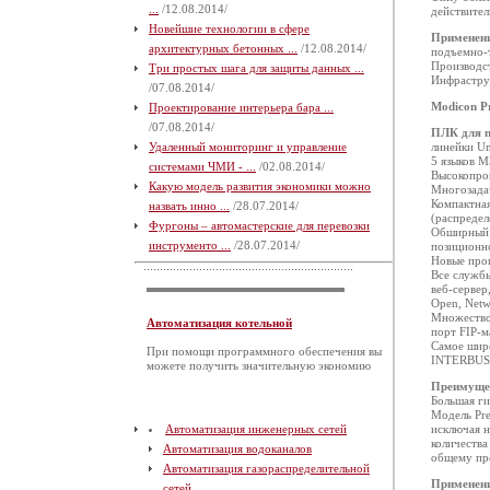
...
/12.08.2014/
действите
Новейшие технологии в сфере
Применен
архитектурных бетонных ...
/12.08.2014/
подъемно-
Производс
Три простых шага для защиты данных ...
Инфрастру
/07.08.2014/
Modicon P
Проектирование интерьера бара ...
/07.08.2014/
ПЛК для п
Удаленный мониторинг и управление
линейки Un
5 языков М
системами ЧМИ - ...
/02.08.2014/
Высокопро
Какую модель развития экономики можно
Многозада
Компактная
назвать инно ...
/28.07.2014/
(распредел
Фургоны – автомастерские для перевозки
Обширный к
инструменто ...
/28.07.2014/
позиционно
Новые про
Все службы
веб-сервер
Open, Netw
Множество 
Автоматизация котельной
порт FIP-м
Самое широ
При помощи программного обеспечения вы
INTERBUS
можете получить значительную экономию
Преимуще
Большая ги
Модель Pre
Автоматизация инженерных сетей
исключая н
количества
Автоматизация водоканалов
общему пр
Автоматизация газораспределительной
Применен
сетей