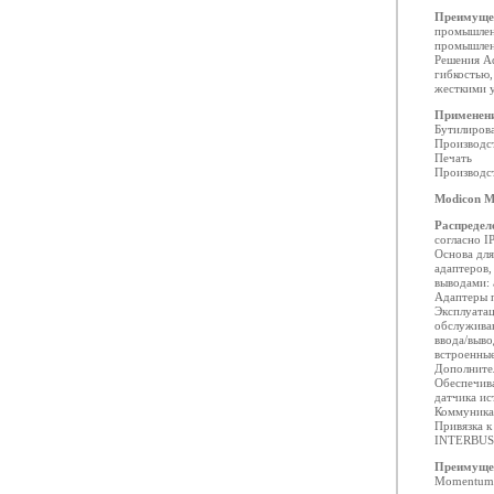
Преимуще
промышлен
промышлен
Решения Ad
гибкостью,
жесткими у
Применен
Бутилиров
Производс
Печать
Производс
Modicon 
Распредел
согласно IP
Основа дл
адаптеров,
выводами: 
Адаптеры 
Эксплуатац
обслужива
ввода/выво
встроенные
Дополните
Обеспечива
датчика ис
Коммуника
Привязка к
INTERBUS, 
Преимуще
Momentum 