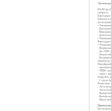
Логически
От 42 до 
гибкость
Благодаря 
Ethernet и
регистраци
• Уменьшит
. Програм
. Максимал
. Диагност
• Уменьшит
Благодаря
• Уменьшит
. Независи
. До 2400 
. Аналогов
. Расшире
обработка
Периферий
- преобраз
- ЧМИ: гр
- связь с 
Откройте д
. 1 среда 
Различные
- Логичес
- Логичес
- Контрол
- Контрол
- Карта ко
Преимуще
На несколь