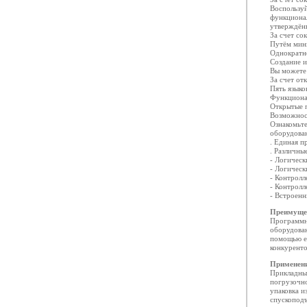
Воспользуй
функционал
утверждён
За счет со
Путём мин
Однократн
Создание и
Вы можете 
За счет от
Пять язык
Функциона
Открытые 
Возможност
Ознакомьте
оборудова
. Единая п
. Различны
- Логичес
- Логичес
- Контрол
- Контрол
- Встроенн
Преимуще
Программн
оборудован
помощью е
конкурент
Применен
Прикладны
погрузочн
упаковка и
спускопод