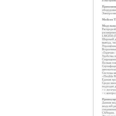
и настраив
Применен
оборудова
Электроэне
Modicon 
Модульная
Распредел
расширени
LMC058 (
Широкий ди
вывода, эк
Упрощённы
Встроенные
«Горячая» 
Удобство 
Сокращени
Полная со
Сертифици
автоматиза
Системы в
«Flexible 
Единая про
Среди мно
подходят д
> с логич
> с контр
Преимуще
Данная мо
модулей ра
соединени
CANopen.