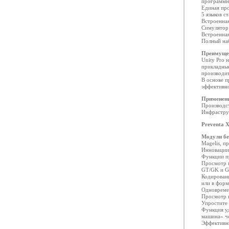
программно
Единая про
5 языков 
Встроенна
Симулятор
Встроенна
Полный на
Преимуще
Unity Pro 
прикладные
производит
В основе 
эффективно
Применен
Производс
Инфрастру
Preventa 
Модули бе
Magelis, п
Инновации
Функции п
Просмотр 
GT/GK и G
Кодирован
или в форм
Одновреме
Просмотр п
Упростите
Функция уд
машина» че
Эффективн