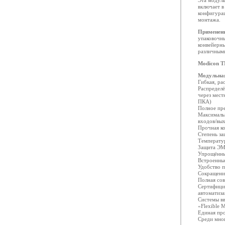
Эта модуль
включает в
конфигурац
монтажа.
Применен
упаковочн
конвейерн
различными
Modicon 
Модульная
Гибкая, р
Распредел
через мес
ПКА)
Полное пр
Максимальн
входов/вы
Прочная к
Степень за
Температур
Защита Э
Упрощённы
Встроенные
Удобство 
Сокращени
Полная со
Сертифици
автоматиза
Системы в
«Flexible 
Единая про
Среди мно