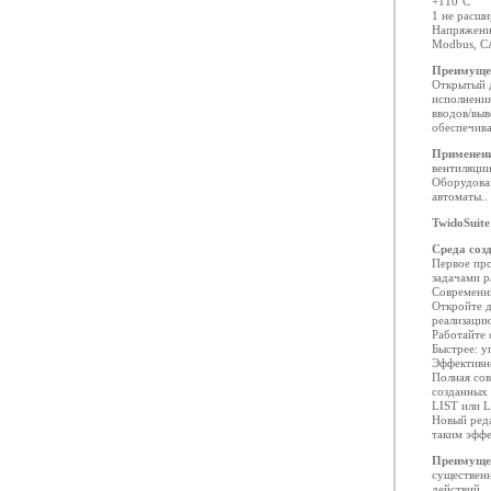
+110°C
1 не расши
Напряжение
Modbus, C
Преимуще
Открытый 
исполнения
вводов/выв
обеспечив
Применен
вентиляции
Оборудован
автоматы..
TwidoSuite
Cреда соз
Первое про
задачами р
Современн
Откройте д
реализацию
Работайте 
Быстрее: 
Эффективн
Полная сов
созданных
LIST или 
Новый ред
таким эфф
Преимуще
существен
действий.