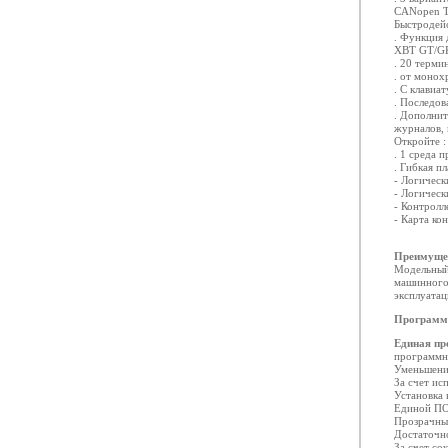
CANopen Te
Быстродей
. Функция 
XBT GT/GK
. 20 терми
. от монох
. С клавиа
. Последов
. Дополнит
журналов, 
Откройте 
. 1 среда 
. Гибкая п
- Логичес
- Логичес
- Контрол
- Карта ко
Преимуще
Модельный 
машинного
эксплуата
Программн
Единая пр
программна
Уменьшени
За счет ис
Установка 
Единой ПО
Прозрачны
Достаточно
За счет со