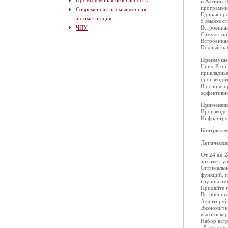
Промышленная безопасность
...
и Atrium
U
программно
Современная промышленная
Единая про
автоматизация
5 языков 
ЧПУ
Встроенна
Симулятор
Встроенна
Полный на
Преимуще
Unity Pro 
прикладные
производит
В основе 
эффективно
Применен
Производс
Инфрастру
Контролле
Логически
От 24 до 
архитекту
Оптимальн
функций, п
группы им
Придайте 
Встроенны
Адаптируй
Экономичн
высокоскор
Набор вст
. 8 входов