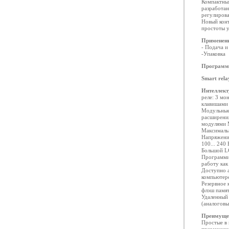
Компактны
разработан
регулирова
Новый конт
простоты у
Применен
- Подача и
-Упаковка
Программи
Smart relay
Интеллект
реле: 3 мо
клавишами 
Модульные 
расширени
модулями M
Максимальн
Напряжение
100... 240
Большой LC
Программир
работу как
Доступно 
компьютере
Резервное 
флэш памя
Удаленный
(аналогов
Преимуще
Простые в 