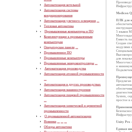
Производс
Автоматизация котельной
Инфрастру
Автоматизация системы
Modicon 
кондиционирования
ПЛК для н
Автоматизация уличного освещения
...
обеспечить
Тепловая автоматика
инструкция
Промышленные компьютеры и ПО
5 языков М
Многозада
Комплектующие к промышленным
Емкость п
компьютерам
Создан спе
модулями 
Операторские панели
...
Специальны
Промышленное ПО
Высокопрои
Промышленные компьютеры
для локаль
Многочисле
Промышленные микроконтроллеры
...
и минимум 
Автоматизация производства
Подключени
Автоматизация атомной промышленности
Преимуще
...
Предлагая
Автоматизация в других производствах
автоматиза
обеспечива
Автоматизация машиностроения
диагностик
Автоматизация пищевой промышленности
System, се
простое в 
...
Автоматизация химической и цементной
Применен
промышленности
Безопаснос
Инфрастру
О промышленной автоматизации
Новинки
...
...
...
Unity Pro 
Обзоры автоматики
Единая ин