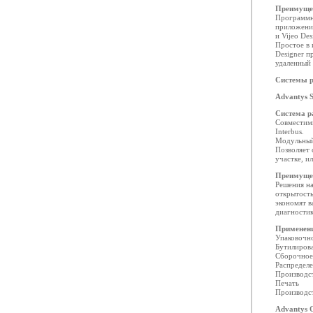
Преимуще
Программно
приложений
и Vijeo De
Простое в 
Designer 
удаленный 
Системы р
Advantys 
Система р
Совместимы
Interbus.
Модульный
Позволяет 
участке, и
Преимуще
Решения на
открытость
экономят в
диагностик
Применен
Упаковочн
Бутилиров
Сборочное
Распредел
Производс
Печать
Производс
Advantys 