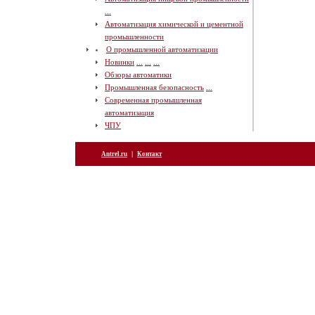
...
Автоматизация химической и цементной
промышленности
О промышленной автоматизации
Новинки
...
...
...
Обзоры автоматики
Промышленная безопасность
...
Современная промышленная
автоматизация
ЧПУ
|
Antrel.ru
Контакт