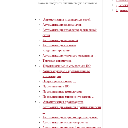
можете получить значительную экономию
Диспетч
Промыш
Автоматизация инженерных сетей
Автоматизация водоканалов
Автоматизация газораспределительной
сетей
Автоматизация котельной
Автоматизация системы
кондиционирования
Автоматизация уличного освещения
...
Тепловая автоматика
Промышленные компьютеры и ПО
Комплектующие к промышленным
компьютерам
Операторские панели
...
Промышленное ПО
Промышленные компьютеры
Промышленные микроконтроллеры
...
Автоматизация производства
Автоматизация атомной промышленности
...
Автоматизация в других производствах
Автоматизация машиностроения
Автоматизация пищевой промышленности