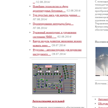
С помощью
...
/12.08.2014/
тензодатчи
Новейшие технологии в сфере
аналоговог
архитектурных бетонных ...
/12.08.2014/
преобразов
дозирующе
Три простых шага для защиты данных ...
пневмоцил
/07.08.2014/
удаления н
Управлени
Проектирование интерьера бара ...
Контролле
/07.08.2014/
обеспечив
Удаленный мониторинг и управление
системами ЧМИ - ...
/02.08.2014/
Какую модель развития экономики можно
Посетител
назвать инно ...
/28.07.2014/
Фургоны – автомастерские для перевозки
инструменто ...
/28.07.2014/
Источник:
Автомат
Автоматизация котельной
Обслуж
При помощи программного обеспечения вы
Автомат