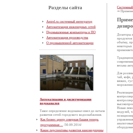
Разделы сайта
Системный
⇒ Применен
Приме
Antrel.ru системный интегратор
дозир
Автоматизация инженерных сетей
Промышленные компьютеры и ПО
Дозаторы ж
Автоматизация производства
продуктов 
объёму, пр
О промышленной автоматизации
некоторых 
применяетс
Традицион
современны
весьма акт
Для розлив
чай, кофе,
вязких, гу
мороженное
Реализация
контролле
Автоматизация и диспетчеризация
контролле
водоканалов
высокопрои
Новая лево
Такое определение водоканал имел до начала
модулей, 
развития сетей городского водоснабжения.
позициони
Как бизнес центр северная башня теперь
управлени
аналоговых
программная ...
/30.09.2014/
оборудован
Какие перспективы развития наномедицины