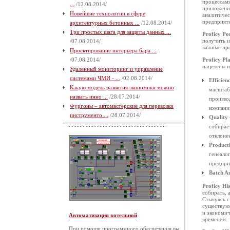
процессами
...
/12.08.2014/
приложени
Новейшие технологии в сфере
аналитичес
предприяти
архитектурных бетонных ...
/12.08.2014/
Три простых шага для защиты данных ...
Proficy Po
получить и
/07.08.2014/
важные про
Проектирование интерьера бара ...
/07.08.2014/
Proficy Pl
нацелены н
Удаленный мониторинг и управление
системами ЧМИ - ...
/02.08.2014/
Efficien
Какую модель развития экономики можно
масштаб
назвать инно ...
/28.07.2014/
произво
Фургоны – автомастерские для перевозки
компани
инструменто ...
/28.07.2014/
Quality
собирае
отклоне
Product
генеало
предпри
Batch An
Proficy Hi
собирать, 
Стыкуясь с
существую
и экономич
Автоматизация котельной
временем.
При помощи программного обеспечения вы