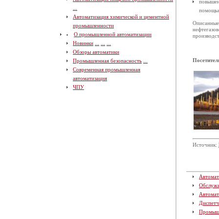
повышен
...
помощ
Автоматизация химической и цементной
Описанные
промышленности
нефтегазов
О промышленной автоматизации
производст
Новинки
...
...
...
Обзоры автоматики
Посетител
Промышленная безопасность
...
Современная промышленная
автоматизация
ЧПУ
Источник:
Автомат
Обслуж
Автомат
Диспетч
Промыш