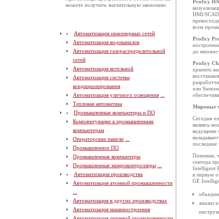
Proficy 
можете получить значительную экономию
визуализац
HMI/SCADA
превосход
всем пром
Автоматизация инженерных сетей
Proficy Pr
Автоматизация водоканалов
построение
Автоматизация газораспределительной
до множес
сетей
Proficy C
Автоматизация котельной
хранить в
восстанавл
Автоматизация системы
разработчи
кондиционирования
или Siemen
Автоматизация уличного освещения
...
обеспечив
Тепловая автоматика
Мировые т
Промышленные компьютеры и ПО
Сегодня пл
Комплектующие к промышленным
являясь м
компьютерам
ведущими м
вкладывает
Операторские панели
...
последние 
Промышленное ПО
Понимая, ч
Промышленные компьютеры
сектора пр
Промышленные микроконтроллеры
...
Intelligen
Автоматизация производства
в первую о
GE Intelli
Автоматизация атомной промышленности
...
объеди
Автоматизация в других производствах
анализ 
Автоматизация машиностроения
инстру
Автоматизация пищевой промышленности