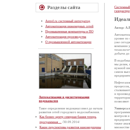
Разделы сайта
Системный
газораспре
Идеал
Antrel.ru системный интегратор
Автоматизация инженерных сетей
Автор: А.
Промышленные компьютеры и ПО
Автоматиза
Автоматизация производства
уровне по 
О промышленной автоматизации
уже сегодн
компании у
технологич
добычи до 
В подобных
мы делам, 
нужной инф
самом высо
предприят
Нефтегазов
процессов,
сталкивают
и производ
Автоматизация и диспетчеризация
территории
водоканалов
позволяют
Такое определение водоканал имел до начала
Универсал
развития сетей городского водоснабжения.
программно
контроля и
Как бизнес центр северная башня теперь
предприяти
программная ...
/30.09.2014/
также анал
Какие перспективы развития наномедицины
множестве 