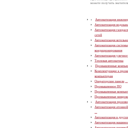
можете получить значите
Автоматизация инжене
Автоматизация водокан
Автоматизация газорас
сетей
Автоматизация котельн
Автоматизация системы
кондиционирования
Автоматизация уличног
Тепловая автоматика
Промышленные компью
Комплектующие к про
компьютерам
Операторские панели
...
Промышленное ПО
Промышленные компью
Промышленные микрок
Автоматизация произво
Автоматизация атомно
...
Автоматизация в други
Автоматизация машино
Автоматизация пищево