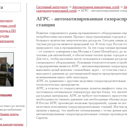
та
Системный интегратор
⇒
Автоматизация инженерных сетей
⇒
Ав
газораспределительной сетей
⇒ АГРС - автоматизированная газор
АГРС - автоматизированная газорасп
нтегратор
станция
ерных сетей
ютеры и ПО
Развитие современного рынка промышленного оборудования опре
одства
потребностями населения. Процесс индустриализации городов и 
большого количества энергетических ресурсов. Сегодня самым д
матизации
чистым ресурсом является природный газ. В этом году Россия от
природного газа в промышленности. За эти годы газовая промы
– от газового освещения улиц Москвы и Санкт-Петербурга, до исп
топлива для автомобилей, и обеспечения теплом целых городов и
Для того, чтобы население могло пользоваться газовыми ресурса
специального оборудования. Основным технологическим устройс
и предприятиям является АГРС - автоматизированная газораспред
выполнять целый комплекс сложнейших задач – от очистки газа и
выходного давления до дистанционной выдачи предупредительны
возникновения каких-либо неполадок.
АГРС по сравнению с другими моделями газораспределительных 
технологических преимуществ:
АГРС, в отличие от газорегуляторных пунктов шкафного типа с
постоянную оптимальную температуру внутри блока, что значит
еризация
расходных материалов. АГРС не требует постоянного присутстви
необходимости сменить давление или необходимые объемы подач
В России АГРС производят несколько предприятий, однако не вс
ал имел до начала
качеством исполнения газораспределительных станций. Изучив 
 водоснабжения.
пришли к выводу, что наиболее оптимальными с точки зрения цен
 башня теперь
автоматизированные газораспределительные станции производст
Саратов.
4/
тия наномедицины