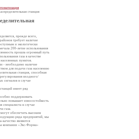
томатизация
аспределительная станция
ределительная
деляется, прежде всего,
районов требует наличие
оступным и экологически
мечала 200-летие использования
шленность прошла огромный путь
ользования газа в качестве
 населенных пунктов.
ми - необходимо наличие
твом для подачи газа населению
елительная станция, способная
 регулирования входного/
х сигналов в случае
станций имеет ряд
пособно поддерживать
ельно повышает износостойкость
я специалиста в случае
и газа.
е могут обеспечить высоким
продукцию ряда предприятий, мы
а-качество являются
ва компании «Экс-Форма»