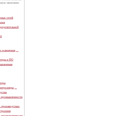
льную экономию
рных сетей
алов
пределительной
ой
о освещения
...
теры и ПО
мышленным
теры
онтроллеры
...
дства
й промышленности
х производствах
строения
й промышленности