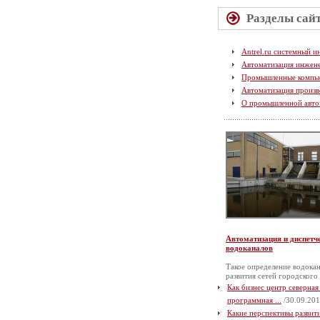
Разделы сай
Antrel.ru системный и
Автоматизация инжен
Промышленные компь
Автоматизация произв
О промышленной авто
Автоматизация и диспетч
водоканалов
Такое определение водокан
развития сетей городского
Как бизнес центр северная
программная ...
/30.09.201
Какие перспективы разви