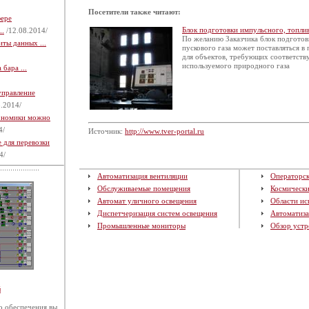
Посетители также читают:
фере
Блок подготовки импульсного, топлив
..
/12.08.2014/
По желанию Заказчика блок подготов
ты данных ...
пускового газа может поставляться в
для объектов, требующих соответст
используемого природного газа
бара ...
управление
.2014/
кономики можно
4/
Источник:
http://www.tver-portal.ru
 для перевозки
4/
Автоматизация вентиляции
Операторск
Обслуживаемые помещения
Космическ
Автомат уличного освещения
Области ис
Диспетчеризация систем освещения
Автоматиза
Промышленные мониторы
Обзор устр
й
 обеспечения вы