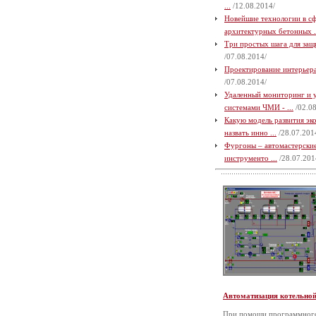
...
/12.08.2014/
Новейшие технологии в с
архитектурных бетонных .
Три простых шага для защи
/07.08.2014/
Проектирование интерьера 
/07.08.2014/
Удаленный мониторинг и 
системами ЧМИ - ...
/02.08
Какую модель развития э
назвать инно ...
/28.07.201
Фургоны – автомастерские
инструменто ...
/28.07.201
Автоматизация котельно
При помощи программного