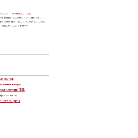
ного, пускового газа
ки импульсного топливного,
 полном или частичном составе
вующую подготовку
ая панель
ие компьютеры
пользования ПЛК
ция анализа
ойств защиты