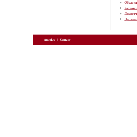
Обслуж
Автомат
Диспетч
Промыш
|
Antrel.ru
Контакт