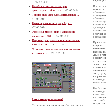
параметров
...
/12.08.2014/
Все ранее 
Новейшие технологии в сфере
газораспре
архитектурных бетонных ...
/12.08.2014/
объектов г
Три простых шага для защиты данных ...
оснащеннос
объектов т
/07.08.2014/
хранилищ г
Проектирование интерьера бара ...
промышленн
/07.08.2014/
действующи
техническа
Удаленный мониторинг и управление
отвечает 
системами ЧМИ - ...
/02.08.2014/
оборудова
Какую модель развития экономики можно
Проводима
назвать инно ...
/28.07.2014/
поправить 
принципы 
Фургоны – автомастерские для перевозки
включая вы
инструменто ...
/28.07.2014/
Дело в том
обеспечени
делают эти
значительн
оборудован
снижением 
того, проц
неправильн
производит
всегда сам
Необходимо
производит
имеет неос
изготовлен
Автоматизация котельной
того, любы
могут напр
При помощи программного обеспечения вы