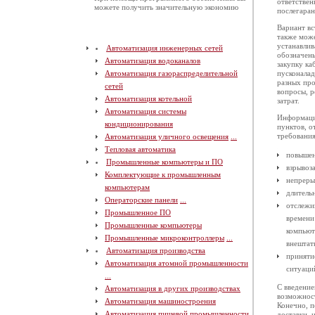
ответствен
можете получить значительную экономию
послегаран
Вариант вс
также може
устанавлив
Автоматизация инженерных сетей
обозначены
Автоматизация водоканалов
закупку ка
Автоматизация газораспределительной
пусконалад
разных про
сетей
вопросы, 
Автоматизация котельной
затрат.
Автоматизация системы
Информаци
кондиционирования
пунктов, 
требования
Автоматизация уличного освещения
...
Тепловая автоматика
повышен
Промышленные компьютеры и ПО
взрывоз
Комплектующие к промышленным
непреры
компьютерам
длитель
Операторские панели
...
отслежи
Промышленное ПО
времени
Промышленные компьютеры
компьют
Промышленные микроконтроллеры
...
внештат
Автоматизация производства
приняти
Автоматизация атомной промышленности
ситуаци
...
С введени
Автоматизация в других производствах
возможнос
Автоматизация машиностроения
Конечно, п
Автоматизация пищевой промышленности
доставки, 