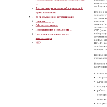
является к
...
сообщения,
Автоматизация химической и цементной
Вполне оче
промышленности
технологи
О промышленной автоматизации
автоматиза
Новинки
...
...
...
помощью ср
заводе «Г
Обзоры автоматики
технологи
Промышленная безопасность
...
CSD (дозво
информации
Современная промышленная
автоматич
автоматизация
данные. Пр
ЧПУ
ШАГРП само
телефонны
сервера, т
Помимо пр
оборудован
В режиме 
следующие
прием а
алгорит
алгорит
поддерж
работа 
сообщен
самосто
прозрач