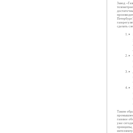
Завод «Газ
телеметрие
достаточны
производи
Петербург)
газорегуля
сделать сл
Таким обра
промышлен
газовое об
уже сегодн
принципы,
интеллекту