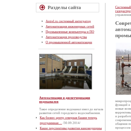
Разделы сайта
Системный
газораспре
управления
Antrel.ru системный интегратор
Совре
Автоматизация инженерных сетей
автома
Промышленные компьютеры и ПО
промы
Автоматизация производства
О промышленной автоматизации
Автоматизация и диспетчеризация
микропроц
водоканалов
функций и 
новые возм
Такое определение водоканал имел до начала
корректив
развития сетей городского водоснабжения.
и разработ
Как бизнес центр северная башня теперь
современны
программная ...
/30.09.2014/
общения по
процессом 
Какие перспективы развития наномедицины