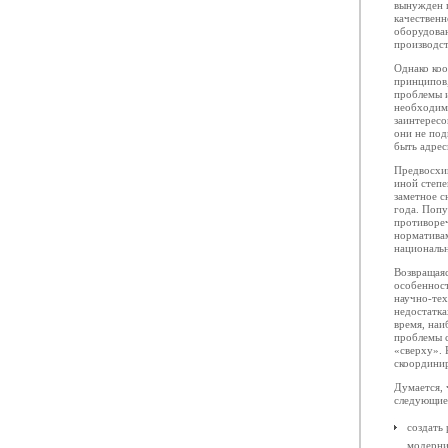
вынужден п
качественн
оборудован
производст
Однако коо
принципов
проблемы 
необходимо
заинтересо
они не по
быть адре
Предвосхищ
иной степ
заметное с
года. Поп
противореч
нормативам
националь
Возвращаяс
особенност
научно-тех
недостатк
время, наи
проблемы с
«сверху». 
скоордини
Думается, 
следующие
создать
модерни