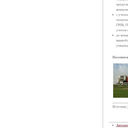
предусм
коммуни
с учето
техниче
ГРПБ, Г
учетом 
до конц
вышеобо
утвержд
Посетител
Источник:
Автомат