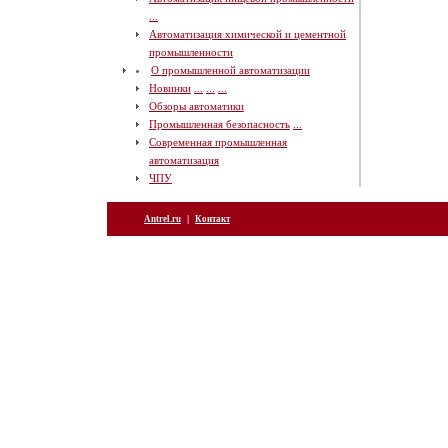
...
Автоматизация химической и цементной
промышленности
О промышленной автоматизации
Новинки
...
...
...
Обзоры автоматики
Промышленная безопасность
...
Современная промышленная
автоматизация
ЧПУ
|
Antrel.ru
Контакт