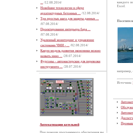
каждого зо
...
/12.08.2014/
Excel.
Новейшие технологии в сфере
архитектурных бетонных ...
/12.08.2014/
Три простых шага для защиты данных ...
Посетител
/07.08.2014/
Проектирование интерьера бара ...
/07.08.2014/
Удаленный мониторинг и управление
системами ЧМИ - ...
/02.08.2014/
Какую модель развития экономики можно
назвать инно ...
/28.07.2014/
Фургоны – автомастерские для перевозки
инструменто ...
/28.07.2014/
например, 
Источник:
Автомат
Обслуж
Автомат
Диспетч
Промыш
Автоматизация котельной
При помощи программного обеспечения вы