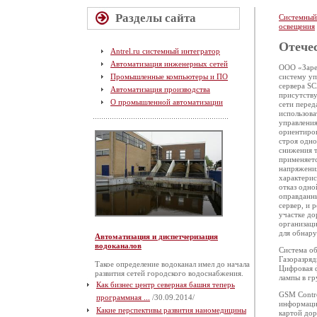
Разделы сайта
Системный
освещения
Отече
Antrel.ru системный интегратор
Автоматизация инженерных сетей
ООО «Зареа
Промышленные компьютеры и ПО
систему уп
сервера SC
Автоматизация производства
присутству
О промышленной автоматизации
сети перед
использова
управления
ориентиров
строя одно
снижения т
применяетс
напряжения
характерис
отказ одно
оправданны
сервер, и 
участке до
организаци
для обнар
Автоматизация и диспетчеризация
водоканалов
Система об
Газоразряд
Такое определение водоканал имел до начала
Цифровая 
развития сетей городского водоснабжения.
лампы в гр
Как бизнес центр северная башня теперь
GSM Contro
программная ...
/30.09.2014/
информации
Какие перспективы развития наномедицины
картой дор