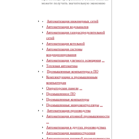
можете получить значительную экономию
Автоматизация инженерных сетей
Автоматизация водоканалов
Автоматизация газораспределительной
сетей
Автоматизация котельной
Автоматизация системы
кондиционирования
Автоматизация уличного освещения
...
Тепловая автоматика
Промышленные компьютеры и ПО
Комплектующие к промышленным
компьютерам
Операторские панели
...
Промышленное ПО
Промышленные компьютеры
Промышленные микроконтроллеры
...
Автоматизация производства
Автоматизация атомной промышленности
...
Автоматизация в других производствах
Автоматизация машиностроения
Автоматизация пищевой промышленности