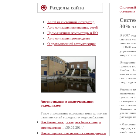
Разделы сайта
Системный
освещения
Систе
Antrel.ru системный интегратор
30% э
Автоматизация инженерных сетей
Промышленные компьютеры и ПО
В 2007 год
Автоматизация производства
система уп
линиям эле
О промышленной автоматизации
i.LON® ком
управления
энергетиче
Внедрение 
проекта в 
Квебек. По
власти пла
светильник
год, подкл
Решение ко
экономить 
целом, за 
освещеннос
Автоматизация и диспетчеризация
светильник
водоканалов
Помимо сок
увеличение
Такое определение водоканал имел до начала
расходы на
развития сетей городского водоснабжения.
Как бизнес центр северная башня теперь
«Мы сознат
программная ...
/30.09.2014/
города, т.
наиболее в
Какие перспективы развития наномедицины