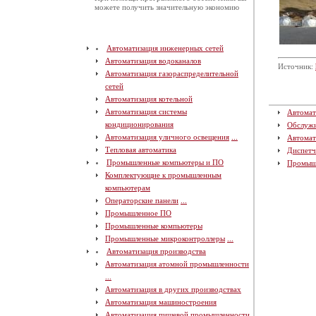
можете получить значительную экономию
Автоматизация инженерных сетей
Автоматизация водоканалов
Источник:
Автоматизация газораспределительной
сетей
Автоматизация котельной
Автоматизация системы
Автомат
кондиционирования
Обслуж
Автоматизация уличного освещения
...
Автомат
Тепловая автоматика
Диспетч
Промышленные компьютеры и ПО
Промыш
Комплектующие к промышленным
компьютерам
Операторские панели
...
Промышленное ПО
Промышленные компьютеры
Промышленные микроконтроллеры
...
Автоматизация производства
Автоматизация атомной промышленности
...
Автоматизация в других производствах
Автоматизация машиностроения
Автоматизация пищевой промышленности