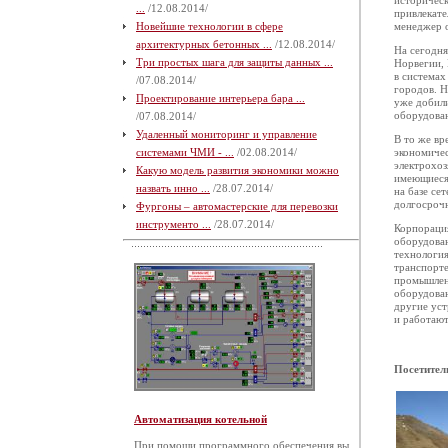
историческ
...
/12.08.2014/
привлекате
Новейшие технологии в сфере
менеджер о
архитектурных бетонных ...
/12.08.2014/
На сегодня
Три простых шага для защиты данных ...
Норвегии,
в системах
/07.08.2014/
городов. Н
Проектирование интерьера бара ...
уже добили
оборудован
/07.08.2014/
Удаленный мониторинг и управление
В то же вр
системами ЧМИ - ...
/02.08.2014/
экономичес
электрохоз
Какую модель развития экономики можно
имеющиеся
назвать инно ...
/28.07.2014/
на базе се
долгосрочн
Фургоны – автомастерские для перевозки
инструменто ...
/28.07.2014/
Корпорация
оборудова
технология
транспорте
промышлен
оборудован
другие ус
и работаю
Посетител
Автоматизация котельной
При помощи программного обеспечения вы