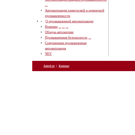
...
Автоматизация химической и цементной
промышленности
О промышленной автоматизации
Новинки
...
...
...
Обзоры автоматики
Промышленная безопасность
...
Современная промышленная
автоматизация
ЧПУ
|
Antrel.ru
Контакт